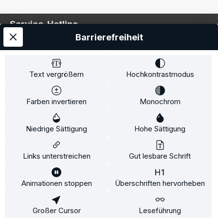
Service-Hotline
Barrierefreiheit
Service
Information
Text vergrößern
Hochkontrastmodus
Farben invertieren
Monochrom
* Alle Preise inkl. gesetzl. Mehrwertsteuer zzgl.
Niedrige Sättigung
Hohe Sättigung
Versandkosten
und ggf. Nachnahmegebühren, wenn
nicht anders angegeben.
Links unterstreichen
Gut lesbare Schrift
Animationen stoppen
Überschriften hervorheben
Diese Website verwendet Cookies, um eine bestmögliche
Erfahrung bieten zu können.
Mehr Informationen ...
Großer Cursor
Leseführung
Konfigurieren
Nur technisch notwendige