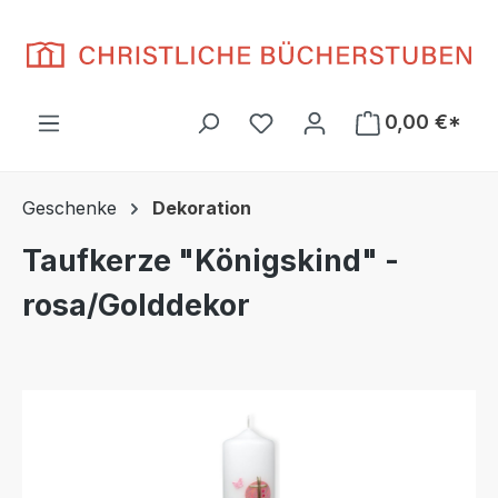
Zum Hauptinhalt springen
Du hast 0 Produkte auf d
0,00 €*
Geschenke
Dekoration
Taufkerze "Königskind" -
rosa/Golddekor
Bildergalerie überspringen