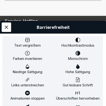
Service-Hotline
Barrierefreiheit
Service
Information
Text vergrößern
Hochkontrastmodus
Farben invertieren
Monochrom
* Alle Preise inkl. gesetzl. Mehrwertsteuer zzgl.
Niedrige Sättigung
Hohe Sättigung
Versandkosten
und ggf. Nachnahmegebühren, wenn
nicht anders angegeben.
Links unterstreichen
Gut lesbare Schrift
Animationen stoppen
Überschriften hervorheben
Diese Website verwendet Cookies, um eine bestmögliche
Erfahrung bieten zu können.
Mehr Informationen ...