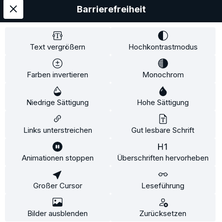
Barrierefreiheit
Service
Information
Text vergrößern
Hochkontrastmodus
Farben invertieren
Monochrom
* Alle Preise inkl. gesetzl. Mehrwertsteuer zzgl.
Niedrige Sättigung
Hohe Sättigung
Versandkosten
und ggf. Nachnahmegebühren, wenn
nicht anders angegeben.
Links unterstreichen
Gut lesbare Schrift
Animationen stoppen
Überschriften hervorheben
Diese Website verwendet Cookies, um eine bestmögliche
Erfahrung bieten zu können.
Mehr Informationen ...
Großer Cursor
Leseführung
Konfigurieren
Nur technisch notwendige
Alle Cookies akzeptieren
Bilder ausblenden
Zurücksetzen