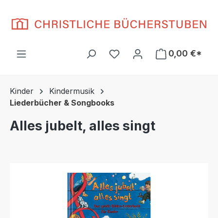
Zum Hauptinhalt springen
Du hast 0 Produkte auf d
0,00 €*
Kinder
Kindermusik
Liederbücher & Songbooks
Alles jubelt, alles singt
Bildergalerie überspringen