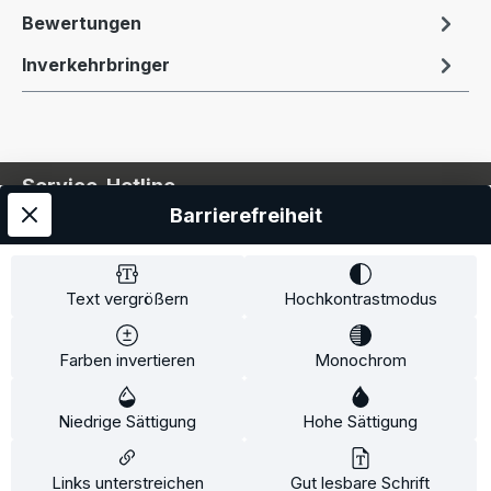
Bewertungen
Inverkehrbringer
Service-Hotline
Barrierefreiheit
Service
Information
Text vergrößern
Hochkontrastmodus
Farben invertieren
Monochrom
* Alle Preise inkl. gesetzl. Mehrwertsteuer zzgl.
Niedrige Sättigung
Hohe Sättigung
Versandkosten
und ggf. Nachnahmegebühren, wenn
nicht anders angegeben.
Links unterstreichen
Gut lesbare Schrift