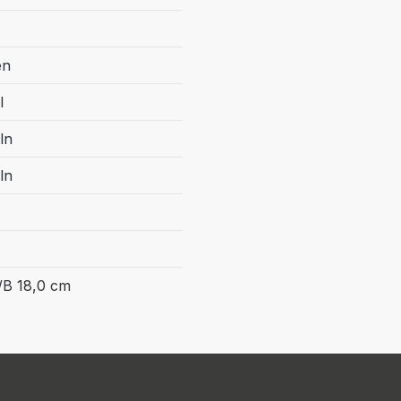
en
l
ln
ln
/B 18,0 cm