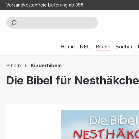
Versandkostenfreie Lieferung ab 35€
m Hauptinhalt springen
Zur Suche springen
Zur Hauptnavigation springen
Home
NEU
Bibeln
Bücher
Bibeln
Kinderbibeln
Die Bibel für Nesthäkch
Bildergalerie überspringen