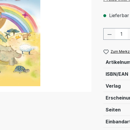
Lieferbar
Produkt
Zum Merkze
Artikelnu
ISBN/EAN
Verlag
Erschein
Seiten
Einbandar