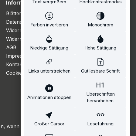
Text vergrößern
Hochkontrastmodus
Information
Blätterkatalog
Datenschutzerklärung
Farben invertieren
Monochrom
Widerrufsbelehrung
Widerrufsformular
AGB
Niedrige Sättigung
Hohe Sättigung
Impressum
Kontakt
Links unterstreichen
Gut lesbare Schrift
Cookie Einstellungen
Überschriften
Animationen stoppen
hervorheben
Großer Cursor
Leseführung
, wenn nicht anders angegeben.