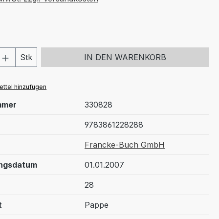
 Anzahl: Gib den gewünschten Wert ein 
Stk
IN DEN WARENKORB
ttel hinzufügen
mmer
330828
9783861228288
Francke-Buch GmbH
ungsdatum
01.01.2007
28
t
Pappe