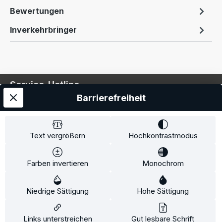
Bewertungen
Inverkehrbringer
Service-Hotline
Barrierefreiheit
Service
Information
Text vergrößern
Hochkontrastmodus
Farben invertieren
Monochrom
* Alle Preise inkl. gesetzl. Mehrwertsteuer zzgl.
Niedrige Sättigung
Hohe Sättigung
Versandkosten
und ggf. Nachnahmegebühren, wenn
nicht anders angegeben.
Links unterstreichen
Gut lesbare Schrift