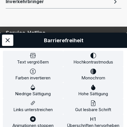
Inverkehrbringer
Service-Hotline
Barrierefreiheit
Service
Information
Text vergrößern
Hochkontrastmodus
Farben invertieren
Monochrom
* Alle Preise inkl. gesetzl. Mehrwertsteuer zzgl.
Niedrige Sättigung
Hohe Sättigung
Versandkosten
und ggf. Nachnahmegebühren, wenn
nicht anders angegeben.
Links unterstreichen
Gut lesbare Schrift
Animationen stoppen
Überschriften hervorheben