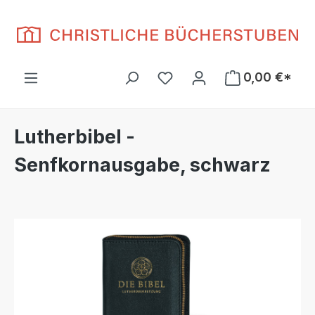
Zum Hauptinhalt springen
Du hast 0 Produkte auf d
0,00 €*
Lutherbibel -
Senfkornausgabe, schwarz
Bildergalerie überspringen