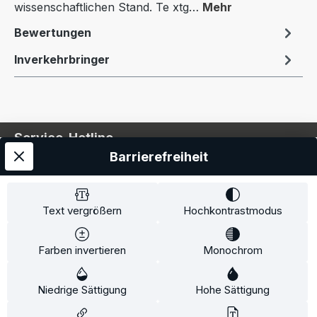
wissenschaftlichen Stand. Te xtg…
Mehr
Bewertungen
Inverkehrbringer
Service-Hotline
Barrierefreiheit
Service
Information
Text vergrößern
Hochkontrastmodus
Farben invertieren
Monochrom
* Alle Preise inkl. gesetzl. Mehrwertsteuer zzgl.
Niedrige Sättigung
Hohe Sättigung
Versandkosten
und ggf. Nachnahmegebühren, wenn