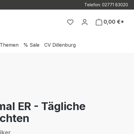
Telefon: 02771 83020
Du hast 0 Produkte auf d
0,00 €*
Themen
% Sale
CV Dillenburg
al ER - Tägliche
chten
iker