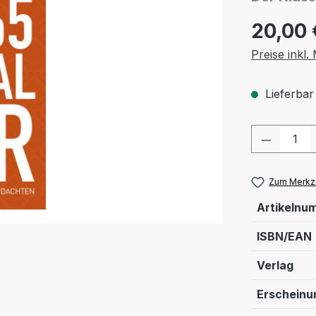
20,00 
Preise inkl
Lieferbar
Produkt
Zum Merkze
Artikelnu
ISBN/EAN
Verlag
Erschein