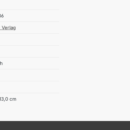
86
 Verlag
ch
13,0 cm