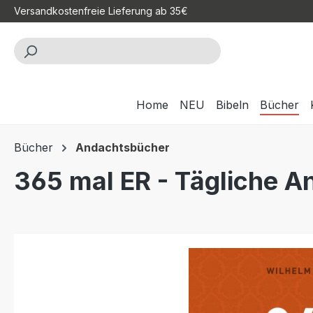
Versandkostenfreie Lieferung ab 35€
m Hauptinhalt springen
Zur Suche springen
Zur Hauptnavigation springen
Home
NEU
Bibeln
Bücher
Bücher
Andachtsbücher
365 mal ER - Tägliche 
Bildergalerie überspringen