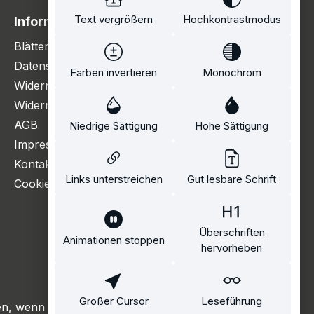
Text vergrößern
Hochkontrastmodus
Information
Blätterkatalog
Datenschutzerklärung
Farben invertieren
Monochrom
Widerrufsbelehrung
Widerrufsformular
AGB
Niedrige Sättigung
Hohe Sättigung
Impressum
Kontakt
Links unterstreichen
Gut lesbare Schrift
Cookie Einstellungen
Überschriften
Animationen stoppen
hervorheben
Großer Cursor
Leseführung
, wenn nicht anders angegeben.