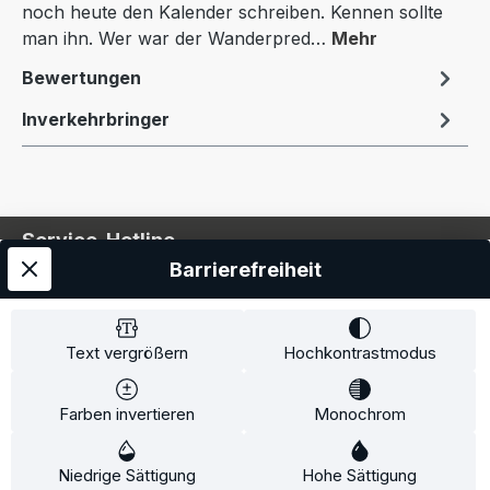
noch heute den Kalender schreiben. Kennen sollte
man ihn. Wer war der Wanderpred…
Mehr
Bewertungen
Inverkehrbringer
Service-Hotline
Barrierefreiheit
Service
Information
Text vergrößern
Hochkontrastmodus
Farben invertieren
Monochrom
* Alle Preise inkl. gesetzl. Mehrwertsteuer zzgl.
Niedrige Sättigung
Hohe Sättigung