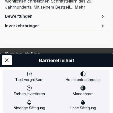
wichtigsten christlichen Schriftstellern des 20.
Jahrhunderts. Mit seinem Bestsell…
Mehr
Bewertungen
Inverkehrbringer
Service-Hotline
Barrierefreiheit
Service
Information
Text vergrößern
Hochkontrastmodus
Farben invertieren
Monochrom
* Alle Preise inkl. gesetzl. Mehrwertsteuer zzgl.
Niedrige Sättigung
Hohe Sättigung
Versandkosten
und ggf. Nachnahmegebühren, wenn