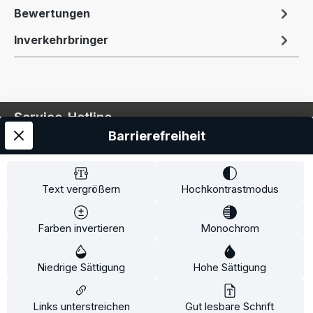
Bewertungen
Inverkehrbringer
Service-Hotline
Barrierefreiheit
Service
Information
Text vergrößern
Hochkontrastmodus
Farben invertieren
Monochrom
* Alle Preise inkl. gesetzl. Mehrwertsteuer zzgl.
Niedrige Sättigung
Hohe Sättigung
Versandkosten
und ggf. Nachnahmegebühren, wenn
nicht anders angegeben.
Links unterstreichen
Gut lesbare Schrift