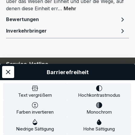
über das Wesen der Einheit und über die Wege, auf
denen diese Einheit err…
Mehr
Bewertungen
Inverkehrbringer
Service-Hotline
Barrierefreiheit
Service
Information
Text vergrößern
Hochkontrastmodus
Farben invertieren
Monochrom
* Alle Preise inkl. gesetzl. Mehrwertsteuer zzgl.
Niedrige Sättigung
Hohe Sättigung
Versandkosten
und ggf. Nachnahmegebühren, wenn