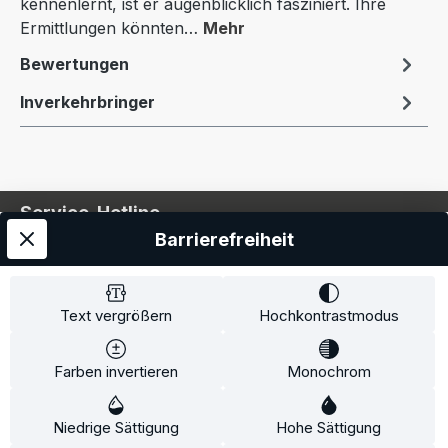
kennenlernt, ist er augenblicklich fasziniert. Ihre
Ermittlungen könnten…
Mehr
Bewertungen
Inverkehrbringer
Service-Hotline
Barrierefreiheit
Service
Information
Text vergrößern
Hochkontrastmodus
Farben invertieren
Monochrom
* Alle Preise inkl. gesetzl. Mehrwertsteuer zzgl.
Niedrige Sättigung
Hohe Sättigung
Versandkosten
und ggf. Nachnahmegebühren, wenn