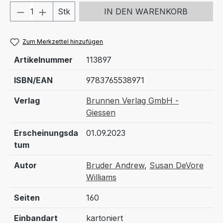
Produkt Anzahl: Gib den gewünschten We
Stk
IN DEN WARENKORB
Zum Merkzettel hinzufügen
Artikelnummer
113897
ISBN/EAN
9783765538971
Verlag
Brunnen Verlag GmbH -
Giessen
Erscheinungsda
01.09.2023
tum
Autor
Bruder Andrew
,
Susan DeVore
Williams
Seiten
160
Einbandart
kartoniert