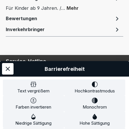
Für Kinder ab 9 Jahren. /…
Mehr
Bewertungen
Inverkehrbringer
Service-Hotline
Barrierefreiheit
Service
Information
Text vergrößern
Hochkontrastmodus
Farben invertieren
Monochrom
* Alle Preise inkl. gesetzl. Mehrwertsteuer zzgl.
Niedrige Sättigung
Hohe Sättigung
Versandkosten
und ggf. Nachnahmegebühren, wenn