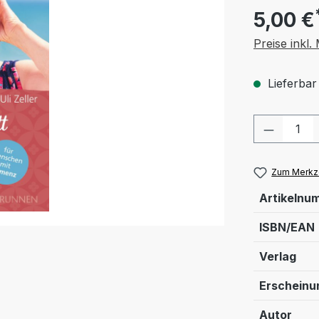
5,00 €
Preise inkl
Lieferbar
Produkt
Zum Merkze
Artikelnu
ISBN/EAN
Verlag
Erschein
Autor