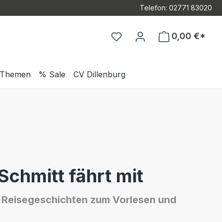
Telefon: 02771 83020
Du hast 0 Produkte auf d
0,00 €*
Themen
% Sale
CV Dillenburg
Schmitt fährt mit
e Reisegeschichten zum Vorlesen und