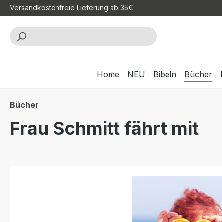
Versandkostenfreie Lieferung ab 35€
m Hauptinhalt springen
Zur Suche springen
Zur Hauptnavigation springen
Home
NEU
Bibeln
Bücher
Bücher
Frau Schmitt fährt mit
Bildergalerie überspringen