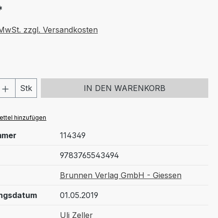
*
. MwSt. zzgl. Versandkosten
 Anzahl: Gib den gewünschten Wert ein 
Stk
IN DEN WARENKORB
ttel hinzufügen
mmer
114349
9783765543494
Brunnen Verlag GmbH - Giessen
ungsdatum
01.05.2019
Uli Zeller