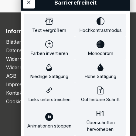
Barrierefreiheit
Text vergrößern
Hochkontrastmodus
Information
Blätterkatalog
Datenschutzerklärung
Farben invertieren
Monochrom
Widerrufsbelehrung
Widerrufsformular
AGB
Niedrige Sättigung
Hohe Sättigung
Impressum
Kontakt
Links unterstreichen
Gut lesbare Schrift
Cookie Einstellungen
Überschriften
Animationen stoppen
hervorheben