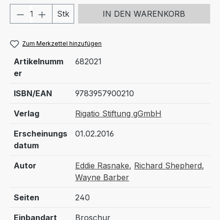
Produkt Anzahl: Gib den gewünschten We
Stk
IN DEN WARENKORB
Zum Merkzettel hinzufügen
Artikelnumm
682021
er
ISBN/EAN
9783957900210
Verlag
Rigatio Stiftung gGmbH
Erscheinungs
01.02.2016
datum
Autor
Eddie Rasnake
,
Richard Shepherd
,
Wayne Barber
Seiten
240
Einbandart
Broschur