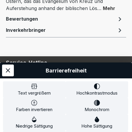
Ostern, das das Evangelium von Kreuz und
Auferstehung anhand der biblischen Lös…
Mehr
Bewertungen
Inverkehrbringer
Service-Hotline
Barrierefreiheit
Service
Information
Text vergrößern
Hochkontrastmodus
Farben invertieren
Monochrom
* Alle Preise inkl. gesetzl. Mehrwertsteuer zzgl.
Niedrige Sättigung
Hohe Sättigung
Versandkosten
und ggf. Nachnahmegebühren, wenn