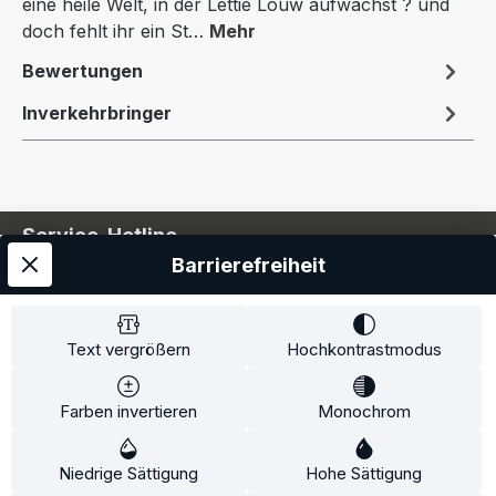
eine heile Welt, in der Lettie Louw aufwächst ? und
doch fehlt ihr ein St…
Mehr
Bewertungen
Inverkehrbringer
Service-Hotline
Barrierefreiheit
Service
Information
Text vergrößern
Hochkontrastmodus
Farben invertieren
Monochrom
* Alle Preise inkl. gesetzl. Mehrwertsteuer zzgl.
Niedrige Sättigung
Hohe Sättigung
Versandkosten
und ggf. Nachnahmegebühren, wenn