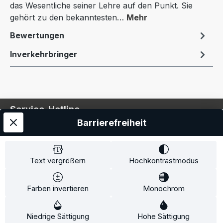
das Wesentliche seiner Lehre auf den Punkt. Sie
gehört zu den bekanntesten…
Mehr
Bewertungen
Inverkehrbringer
Service-Hotline
Barrierefreiheit
Service
Information
Text vergrößern
Hochkontrastmodus
Farben invertieren
Monochrom
* Alle Preise inkl. gesetzl. Mehrwertsteuer zzgl.
Niedrige Sättigung
Hohe Sättigung