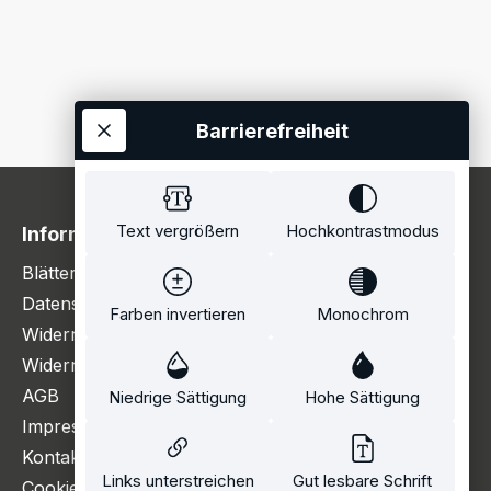
Barrierefreiheit
Text vergrößern
Hochkontrastmodus
Information
Blätterkatalog
Datenschutzerklärung
Farben invertieren
Monochrom
Widerrufsbelehrung
Widerrufsformular
AGB
Niedrige Sättigung
Hohe Sättigung
Impressum
Kontakt
Links unterstreichen
Gut lesbare Schrift
Cookie Einstellungen