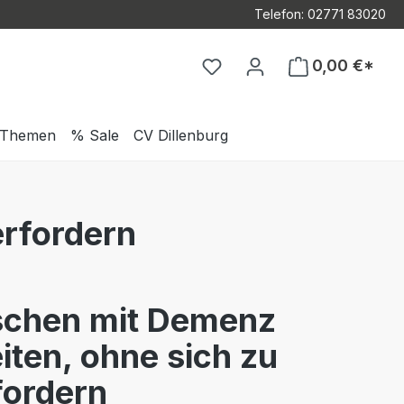
Telefon: 02771 83020
Du hast 0 Produkte auf d
0,00 €*
Themen
% Sale
CV Dillenburg
erfordern
chen mit Demenz
iten, ohne sich zu
fordern