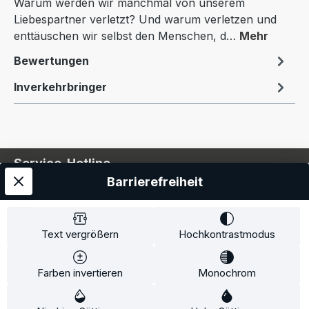
Warum werden wir manchmal von unserem
Liebespartner verletzt? Und warum verletzen und
enttäuschen wir selbst den Menschen, d…
Mehr
Bewertungen
Inverkehrbringer
Service-Hotline
Barrierefreiheit
Service
Information
Text vergrößern
Hochkontrastmodus
Farben invertieren
Monochrom
* Alle Preise inkl. gesetzl. Mehrwertsteuer zzgl.