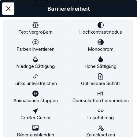
Service-Hotline
Barrierefreiheit
Service
Information
Text vergrößern
Hochkontrastmodus
Farben invertieren
Monochrom
* Alle Preise inkl. gesetzl. Mehrwertsteuer zzgl.
Niedrige Sättigung
Hohe Sättigung
Versandkosten
und ggf. Nachnahmegebühren, wenn
nicht anders angegeben.
Links unterstreichen
Gut lesbare Schrift
Animationen stoppen
Überschriften hervorheben
Diese Website verwendet Cookies, um eine bestmögliche
Erfahrung bieten zu können.
Mehr Informationen ...
Großer Cursor
Leseführung
Konfigurieren
Nur technisch notwendige
Alle Cookies akzeptieren
Bilder ausblenden
Zurücksetzen