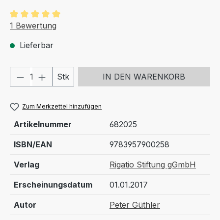
Durchschnittliche Bewertung von 5 von 5 Sternen
1 Bewertung
Lieferbar
Produkt Anzahl: Gib den gewünschten We
Stk
IN DEN WARENKORB
Zum Merkzettel hinzufügen
Artikelnummer
682025
ISBN/EAN
9783957900258
Verlag
Rigatio Stiftung gGmbH
Erscheinungsdatum
01.01.2017
Autor
Peter Güthler