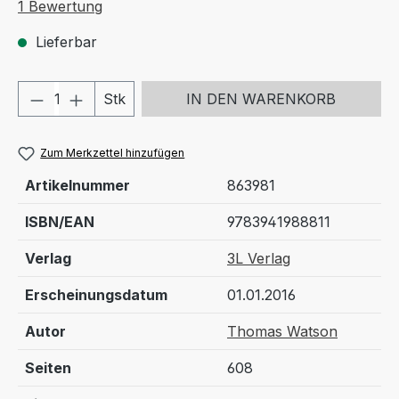
Durchschnittliche Bewertung von 5 von 5 Sternen
1 Bewertung
Lieferbar
Produkt Anzahl: Gib den gewünschten We
Stk
IN DEN WARENKORB
Zum Merkzettel hinzufügen
Artikelnummer
863981
ISBN/EAN
9783941988811
Verlag
3L Verlag
Erscheinungsdatum
01.01.2016
Autor
Thomas Watson
Seiten
608