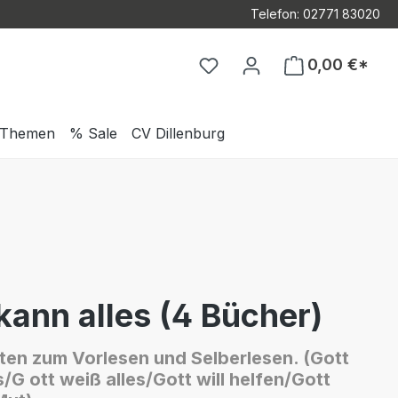
Telefon: 02771 83020
Du hast 0 Produkte auf d
0,00 €*
Themen
% Sale
CV Dillenburg
kann alles (4 Bücher)
ten zum Vorlesen und Selberlesen. (Gott
s/G ott weiß alles/Gott will helfen/Gott