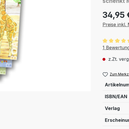
schenkt 
34,95 
Preise inkl
Durchschnit
1 Bewertun
z.Zt. verg
Zum Merkze
Artikelnu
ISBN/EAN
Verlag
Erschein