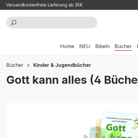
Versandkostenfreie Lieferung ab 35€
m Hauptinhalt springen
Zur Suche springen
Zur Hauptnavigation springen
Home
NEU
Bibeln
Bücher
Bücher
Kinder & Jugendbücher
Gott kann alles (4 Büche
Bildergalerie überspringen