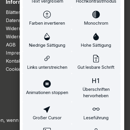
Text vergrößern
Hochkontrastmodus
Information
Blätterkatalog
Datenschutzerklärung
Farben invertieren
Monochrom
Widerrufsbelehrung
Widerrufsformular
AGB
Niedrige Sättigung
Hohe Sättigung
Impressum
Kontakt
Links unterstreichen
Gut lesbare Schrift
Cookie Einstellungen
Überschriften
Animationen stoppen
hervorheben
Großer Cursor
Leseführung
, wenn nicht anders angegeben.