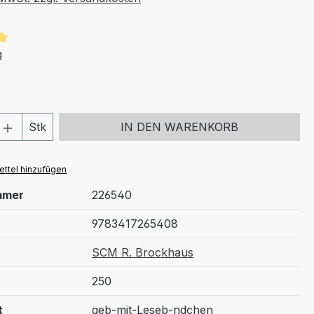
tliche Bewertung von 5 von 5 Sternen
g
 Anzahl: Gib den gewünschten Wert ein 
Stk
IN DEN WARENKORB
ttel hinzufügen
mmer
226540
9783417265408
SCM R. Brockhaus
250
t
geb-mit-Leseb-ndchen