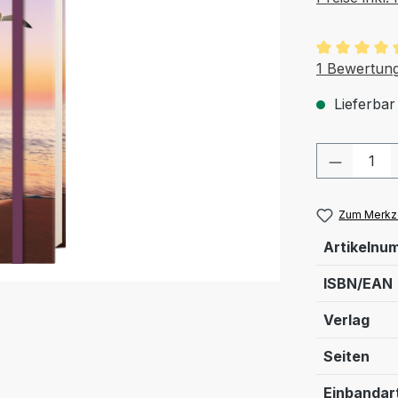
Durchschnit
1 Bewertun
Lieferbar
Produkt
Zum Merkze
Artikelnu
ISBN/EAN
Verlag
Seiten
Einbandar