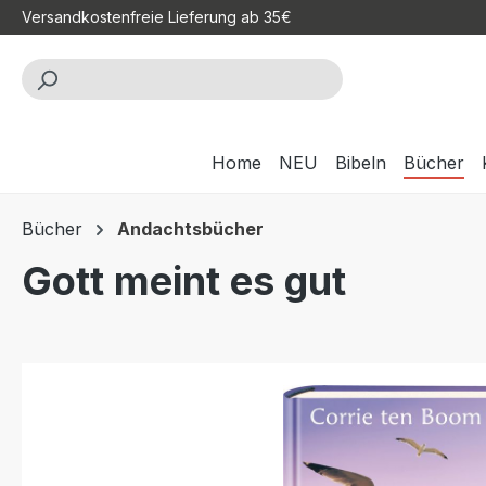
Versandkostenfreie Lieferung ab 35€
m Hauptinhalt springen
Zur Suche springen
Zur Hauptnavigation springen
Home
NEU
Bibeln
Bücher
Bücher
Andachtsbücher
Gott meint es gut
Bildergalerie überspringen