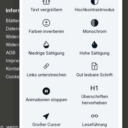
Text vergrößern
Hochkontrastmodus
Information
Blätterkatalog
Datenschutzerklärung
Farben invertieren
Monochrom
Widerrufsbelehrung
Widerrufsformular
AGB
Niedrige Sättigung
Hohe Sättigung
Impressum
Kontakt
Links unterstreichen
Gut lesbare Schrift
Cookie Einstellungen
Überschriften
Animationen stoppen
hervorheben
Großer Cursor
Leseführung
, wenn nicht anders angegeben.