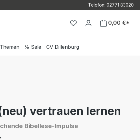
Telefon: 02771 83020
Du hast 0 Produkte auf d
0,00 €*
Themen
% Sale
CV Dillenburg
(neu) vertrauen lernen
chende Bibellese-Impulse
*