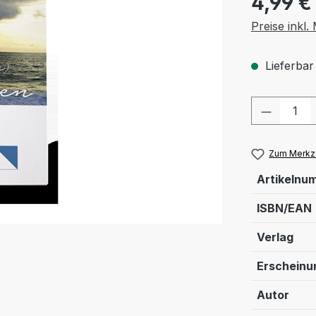
4,99 €
Preise inkl
Lieferbar
Produkt
Zum Merkze
Artikelnu
ISBN/EAN
Verlag
Erschein
Autor