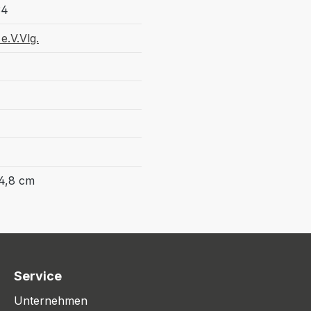
34
e.V.Vlg.
4,8 cm
Service
Unternehmen