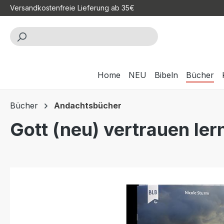
Versandkostenfreie Lieferung ab 35€
m Hauptinhalt springen
Zur Suche springen
Zur Hauptnavigation springen
Home
NEU
Bibeln
Bücher
Bücher
Andachtsbücher
Gott (neu) vertrauen ler
Bildergalerie überspringen