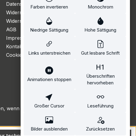
Datenschutzerklärung
Farben invertieren
Monochrom
Widerrufsbelehrung
Widerrufsformular
AGB
Niedrige Sättigung
Hohe Sättigung
Impressum
Kontakt
Links unterstreichen
Gut lesbare Schrift
Cookie Einstellungen
Überschriften
Animationen stoppen
hervorheben
Großer Cursor
Leseführung
, wenn nicht anders angegeben.
Bilder ausblenden
Zurücksetzen
ur technisch notwendige
Alle Cookies akzeptieren