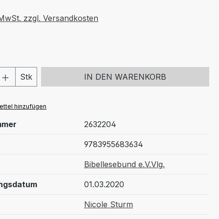
. MwSt. zzgl. Versandkosten
 Anzahl: Gib den gewünschten Wert ein 
Stk
IN DEN WARENKORB
ttel hinzufügen
mmer
2632204
9783955683634
Bibellesebund e.V.Vlg.
ungsdatum
01.03.2020
Nicole Sturm