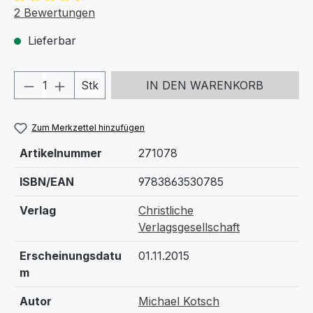
Durchschnittliche Bewertung von 4.5 von 5 Sternen
2 Bewertungen
Lieferbar
Produkt Anzahl: Gib den gewünschten We
Stk
IN DEN WARENKORB
Zum Merkzettel hinzufügen
Artikelnummer
271078
ISBN/EAN
9783863530785
Verlag
Christliche
Verlagsgesellschaft
Erscheinungsdatu
01.11.2015
m
Autor
Michael Kotsch