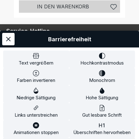
IN DEN WARENKORB
Service-Hotline
Barrierefreiheit
Service
Information
Text vergrößern
Hochkontrastmodus
Farben invertieren
Monochrom
* Alle Preise inkl. gesetzl. Mehrwertsteuer zzgl.
Niedrige Sättigung
Hohe Sättigung
Versandkosten
und ggf. Nachnahmegebühren, wenn
nicht anders angegeben.
Links unterstreichen
Gut lesbare Schrift
Animationen stoppen
Überschriften hervorheben
Diese Website verwendet Cookies, um eine bestmögliche