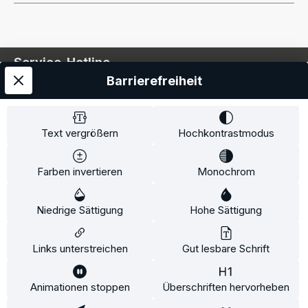
Service-Hotline
Barrierefreiheit
Service
Information
Text vergrößern
Hochkontrastmodus
Farben invertieren
Monochrom
* Alle Preise inkl. gesetzl. Mehrwertsteuer zzgl.
Niedrige Sättigung
Hohe Sättigung
Versandkosten
und ggf. Nachnahmegebühren, wenn
nicht anders angegeben.
Links unterstreichen
Gut lesbare Schrift
Animationen stoppen
Überschriften hervorheben
Diese Website verwendet Cookies, um eine bestmögliche