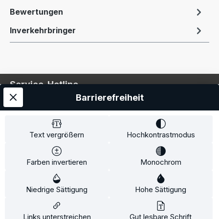
Bewertungen
Inverkehrbringer
Service-Hotline
Barrierefreiheit
Service
Information
Text vergrößern
Hochkontrastmodus
Farben invertieren
Monochrom
* Alle Preise inkl. gesetzl. Mehrwertsteuer zzgl.
Niedrige Sättigung
Hohe Sättigung
Versandkosten
und ggf. Nachnahmegebühren, wenn
nicht anders angegeben.
Links unterstreichen
Gut lesbare Schrift