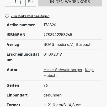
Produkt Anzahl: Gib den gewünschten We
Stk
IN DEN WARENKORB
Zum Merkzettel hinzufügen
Artikelnummer
176826
ISBN/EAN
9783942258265
Verlag
BOAS media e.V., Burbach
Erscheinungsdat
01.09.2019
um
Autor
Heike Schweinberger
,
Katja
Habicht
Seiten
96
Einbandart
gebunden
Format
H 21,0 cm/B 14,8 cm