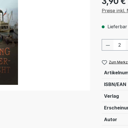
3,90 €
Preise inkl
Lieferbar
Produkt
Zum Merkze
Artikelnu
ISBN/EAN
Verlag
Erschein
Autor