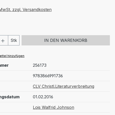
. MwSt. zzgl. Versandkosten
 Anzahl: Gib den gewünschten Wert ein 
Stk
IN DEN WARENKORB
ttel hinzufügen
mmer
256173
9783866991736
CLV Christl.Literaturverbreitung
ungsdatum
01.02.2016
Lois Walfrid Johnson