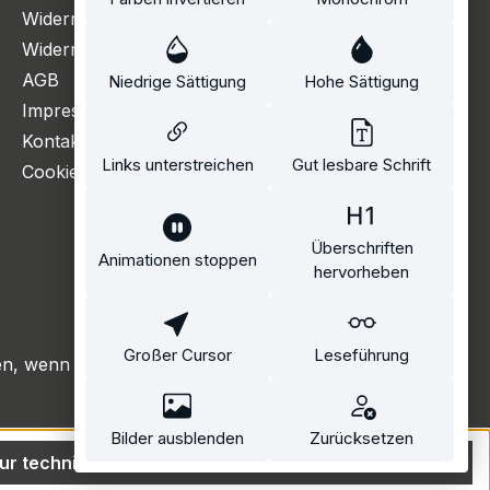
Widerrufsbelehrung
Widerrufsformular
AGB
Niedrige Sättigung
Hohe Sättigung
Impressum
Kontakt
Links unterstreichen
Gut lesbare Schrift
Cookie Einstellungen
Überschriften
Animationen stoppen
hervorheben
Großer Cursor
Leseführung
, wenn nicht anders angegeben.
Bilder ausblenden
Zurücksetzen
ur technisch notwendige
Alle Cookies akzeptieren