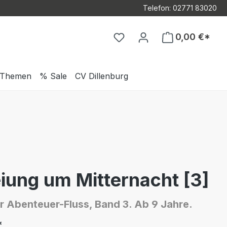
Telefon: 02771 83020
Du hast 0 Produkte auf d
0,00 €*
Themen
% Sale
CV Dillenburg
iung um Mitternacht [3]
r Abenteuer-Fluss, Band 3. Ab 9 Jahre.
*