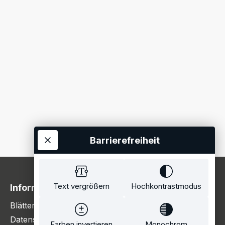
Barrierefreiheit
Text vergrößern
Hochkontrastmodus
Information
Blätterkatalog
Datenschutzerklärung
Farben invertieren
Monochrom