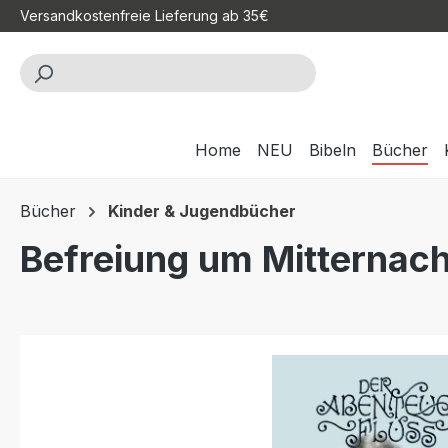
Versandkostenfreie Lieferung ab 35€
m Hauptinhalt springen
Zur Suche springen
Zur Hauptnavigation springen
Home
NEU
Bibeln
Bücher
Bücher
Kinder & Jugendbücher
Befreiung um Mitternach
Bildergalerie überspringen