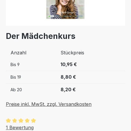
Der Mädchenkurs
Anzahl
Stückpreis
10,95 €
Bis
9
8,80 €
Bis
19
8,20 €
Ab
20
Preise inkl. MwSt. zzgl. Versandkosten
Durchschnittliche Bewertung von 5 von 5 Sternen
1 Bewertung