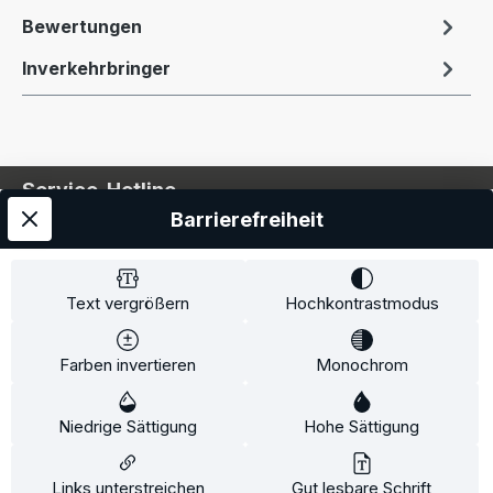
Bewertungen
Inverkehrbringer
Service-Hotline
Barrierefreiheit
Service
Information
Text vergrößern
Hochkontrastmodus
Farben invertieren
Monochrom
* Alle Preise inkl. gesetzl. Mehrwertsteuer zzgl.
Niedrige Sättigung
Hohe Sättigung
Versandkosten
und ggf. Nachnahmegebühren, wenn
nicht anders angegeben.
Links unterstreichen
Gut lesbare Schrift