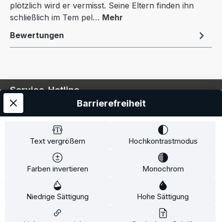
plötzlich wird er vermisst. Seine Eltern finden ihn
schließlich im Tem pel…
Mehr
Bewertungen
Service-Hotline
Barrierefreiheit
Service
Information
Text vergrößern
Hochkontrastmodus
Farben invertieren
Monochrom
* Alle Preise inkl. gesetzl. Mehrwertsteuer zzgl.
Niedrige Sättigung
Hohe Sättigung
Versandkosten
und ggf. Nachnahmegebühren, wenn
nicht anders angegeben.