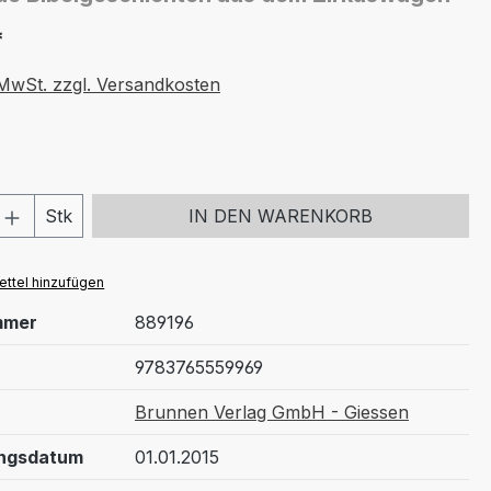
*
. MwSt. zzgl. Versandkosten
 Anzahl: Gib den gewünschten Wert ein 
Stk
IN DEN WARENKORB
ttel hinzufügen
mmer
889196
9783765559969
Brunnen Verlag GmbH - Giessen
ungsdatum
01.01.2015