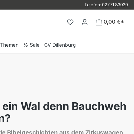
Telefon: 02771 83020
Du hast 0 Produkte auf d
0,00 €*
Themen
% Sale
CV Dillenburg
 ein Wal denn Bauchweh
n?
e Bibelgeschichten aus dem Zirkuswagen