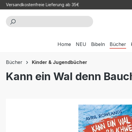
Versandkostenfreie Lieferung ab 35€
m Hauptinhalt springen
Zur Suche springen
Zur Hauptnavigation springen
Home
NEU
Bibeln
Bücher
Bücher
Kinder & Jugendbücher
Kann ein Wal denn Bau
Bildergalerie überspringen