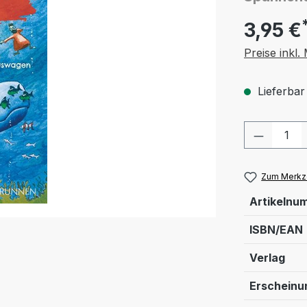
3,95 €
Preise inkl
Lieferbar
Produkt
Zum Merkze
Artikelnu
ISBN/EAN
Verlag
Erschein