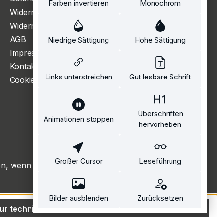
Farben invertieren
Monochrom
Widerrufsbelehrung
Widerrufsformular
AGB
Niedrige Sättigung
Hohe Sättigung
Impressum
Kontakt
Links unterstreichen
Gut lesbare Schrift
Cookie Einstellungen
Überschriften
Animationen stoppen
hervorheben
Großer Cursor
Leseführung
, wenn nicht anders angegeben.
Bilder ausblenden
Zurücksetzen
ur technisch notwendige
Alle Cookies akzeptieren