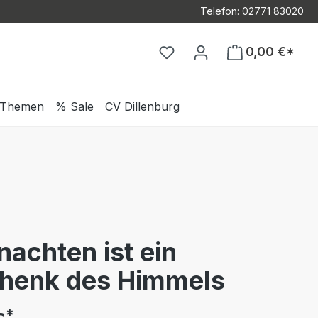
Telefon: 02771 83020
Du hast 0 Produkte auf d
0,00 €*
Themen
% Sale
CV Dillenburg
achten ist ein
henk des Himmels
*