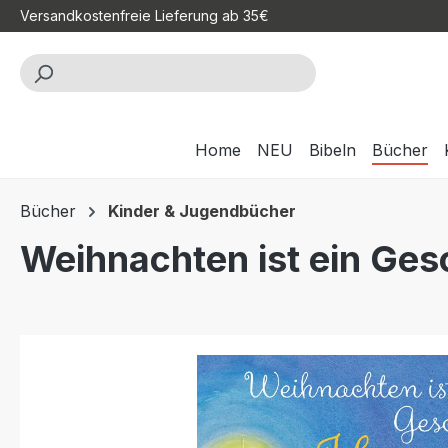
Versandkostenfreie Lieferung ab 35€
m Hauptinhalt springen
Zur Suche springen
Zur Hauptnavigation springen
Home
NEU
Bibeln
Bücher
Bücher
Kinder & Jugendbücher
Weihnachten ist ein Ge
Bildergalerie überspringen