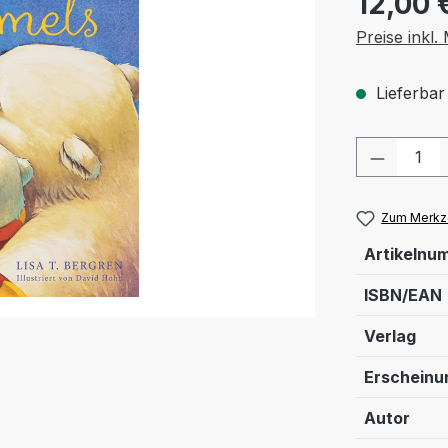
12,00 
Preise inkl
Lieferbar
Produkt
Zum Merkze
Artikelnu
ISBN/EAN
Verlag
Erschein
Autor