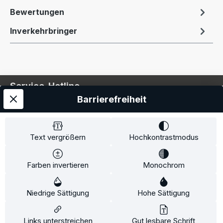
Bewertungen
Inverkehrbringer
Service-Hotline
Barrierefreiheit
Service
Information
Text vergrößern
Hochkontrastmodus
Farben invertieren
Monochrom
* Alle Preise inkl. gesetzl. Mehrwertsteuer zzgl.
Niedrige Sättigung
Hohe Sättigung
Versandkosten
und ggf. Nachnahmegebühren, wenn
nicht anders angegeben.
Links unterstreichen
Gut lesbare Schrift