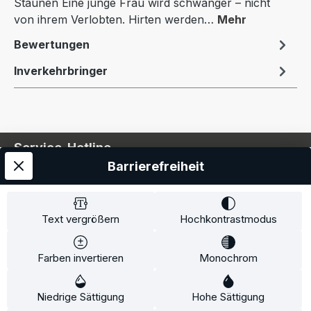
Staunen Eine junge Frau wird schwanger – nicht
von ihrem Verlobten. Hirten werden…
Mehr
Bewertungen
Inverkehrbringer
Service-Hotline
Barrierefreiheit
Service
Information
Text vergrößern
Hochkontrastmodus
Farben invertieren
Monochrom
* Alle Preise inkl. gesetzl. Mehrwertsteuer zzgl.
Niedrige Sättigung
Hohe Sättigung
Versandkosten
und ggf. Nachnahmegebühren, wenn