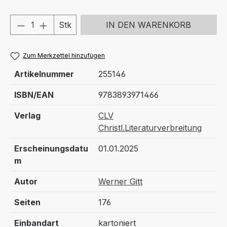
Produkt Anzahl: Gib den gewünschten We
Stk
IN DEN WARENKORB
Zum Merkzettel hinzufügen
Artikelnummer
255146
ISBN/EAN
9783893971466
Verlag
CLV
Christl.Literaturverbreitung
Erscheinungsdatu
01.01.2025
m
Autor
Werner Gitt
Seiten
176
Einbandart
kartoniert