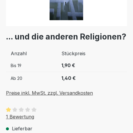
... und die anderen Religionen?
Anzahl
Stückpreis
1,90 €
Bis
19
1,40 €
Ab
20
Preise inkl. MwSt. zzgl. Versandkosten
Durchschnittliche Bewertung von 1 von 5 Sternen
1 Bewertung
Lieferbar