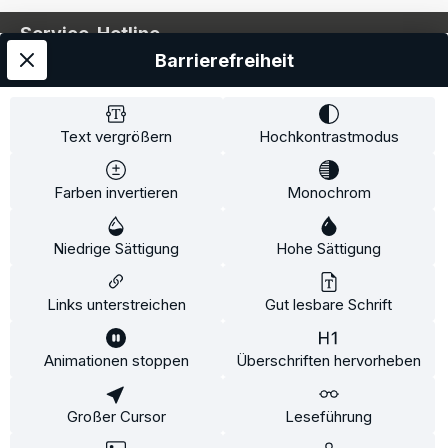
Service-Hotline
Barrierefreiheit
Service
Information
Text vergrößern
Hochkontrastmodus
Farben invertieren
Monochrom
* Alle Preise inkl. gesetzl. Mehrwertsteuer zzgl.
Niedrige Sättigung
Hohe Sättigung
Versandkosten
und ggf. Nachnahmegebühren, wenn
nicht anders angegeben.
Links unterstreichen
Gut lesbare Schrift
Animationen stoppen
Überschriften hervorheben
Diese Website verwendet Cookies, um eine bestmögliche
Erfahrung bieten zu können.
Mehr Informationen ...
Großer Cursor
Leseführung
Konfigurieren
Nur technisch notwendige