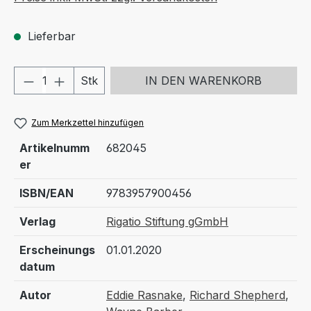
Lieferbar
Produkt Anzahl: Gib den gewünschten We
Stk
IN DEN WARENKORB
Zum Merkzettel hinzufügen
Artikelnumm
682045
er
ISBN/EAN
9783957900456
Verlag
Rigatio Stiftung gGmbH
Erscheinungs
01.01.2020
datum
Autor
Eddie Rasnake
,
Richard Shepherd
,