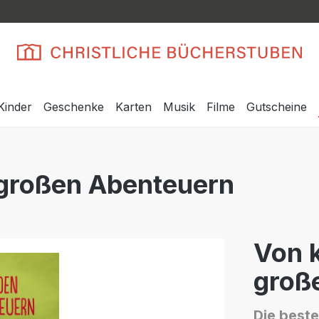
Kinder
Geschenke
Karten
Musik
Filme
Gutscheine
 großen Abenteuern
Von 
groß
Die best