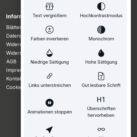
Text vergrößern
Hochkontrastmodus
Information
Blätterkatalog
Datenschutzerklärung
Farben invertieren
Monochrom
Widerrufsbelehrung
Widerrufsformular
AGB
Niedrige Sättigung
Hohe Sättigung
Impressum
Kontakt
Links unterstreichen
Gut lesbare Schrift
Cookie Einstellungen
Überschriften
Animationen stoppen
hervorheben