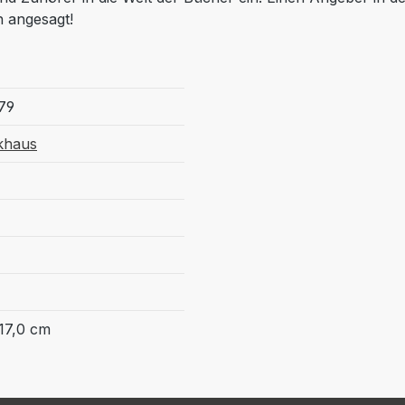
n angesagt!
79
khaus
17,0 cm