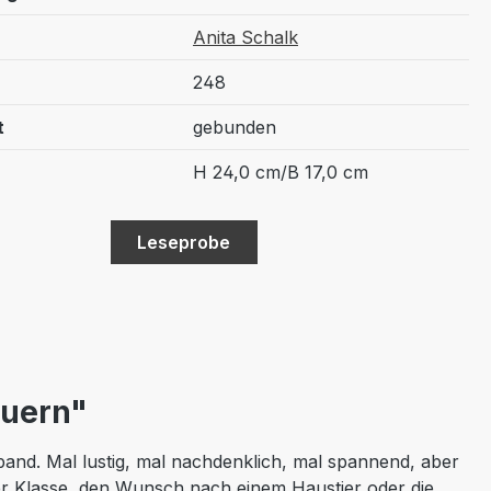
Anita Schalk
248
t
gebunden
H 24,0 cm/B 17,0 cm
Leseprobe
euern"
and. Mal lustig, mal nachdenklich, mal spannend, aber
der Klasse, den Wunsch nach einem Haustier oder die