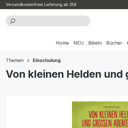
Versandkostenfreie Lieferung ab 35€
m Hauptinhalt springen
Zur Suche springen
Zur Hauptnavigation springen
Home
NEU
Bibeln
Bücher
Themen
Einschulung
Von kleinen Helden und
Bildergalerie überspringen