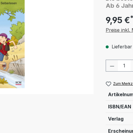
Ab 6 Jah
9,95 €
Preise inkl
Lieferbar
Produkt
Zum Merkze
Artikelnu
ISBN/EAN
Verlag
Erschein