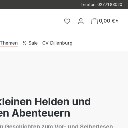
Telefon: 02771 83020
Du hast 0 Produkte auf d
0,00 €*
Themen
% Sale
CV Dillenburg
kleinen Helden und
en Abenteuern
en Geschichten zum Vor- und Selberlesen.