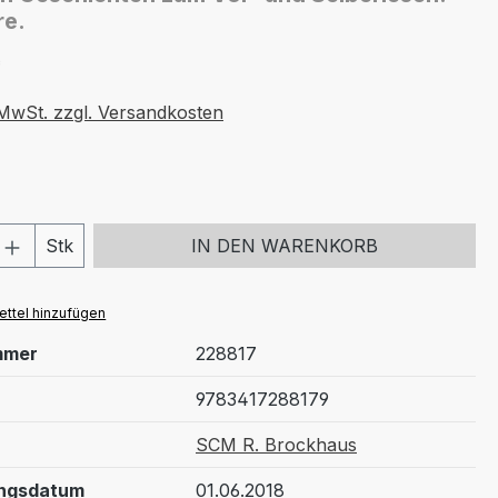
re.
*
. MwSt. zzgl. Versandkosten
 Anzahl: Gib den gewünschten Wert ein 
Stk
IN DEN WARENKORB
ttel hinzufügen
mmer
228817
9783417288179
SCM R. Brockhaus
ungsdatum
01.06.2018