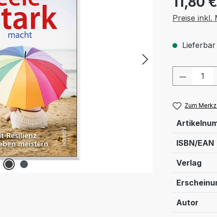
11,80 
Preise inkl
Lieferbar
Produkt
Zum Merkze
Artikelnu
ISBN/EAN
Verlag
Erschein
Autor