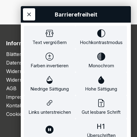
Barrierefreiheit
Text vergrößern
Hochkontrastmodus
Information
Blätterkatalog
Datenschutzerklärung
Farben invertieren
Monochrom
Widerrufsbelehrung
Widerrufsformular
AGB
Niedrige Sättigung
Hohe Sättigung
Impressum
Kontakt
Links unterstreichen
Gut lesbare Schrift
Cookie Einstellungen
Überschriften