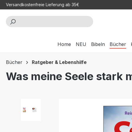
Versandkostenfreie Lieferung ab 35€
m Hauptinhalt springen
Zur Suche springen
Zur Hauptnavigation springen
Home
NEU
Bibeln
Bücher
Bücher
Ratgeber & Lebenshilfe
Was meine Seele stark 
Bildergalerie überspringen