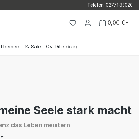
Telefon: 02771 83020
Du hast 0 Produkte auf d
0,00 €*
Themen
% Sale
CV Dillenburg
meine Seele stark macht
ienz das Leben meistern
*