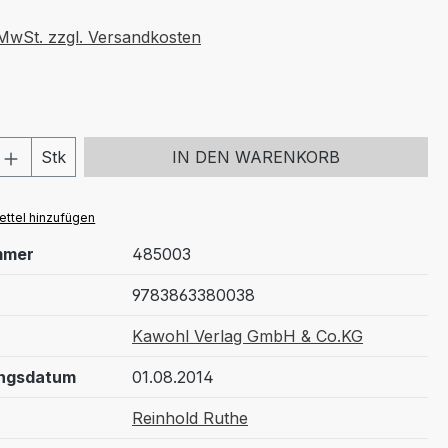
€
. MwSt. zzgl. Versandkosten
 Anzahl: Gib den gewünschten Wert ein 
Stk
IN DEN WARENKORB
ttel hinzufügen
mmer
485003
9783863380038
Kawohl Verlag GmbH & Co.KG
ungsdatum
01.08.2014
Reinhold Ruthe