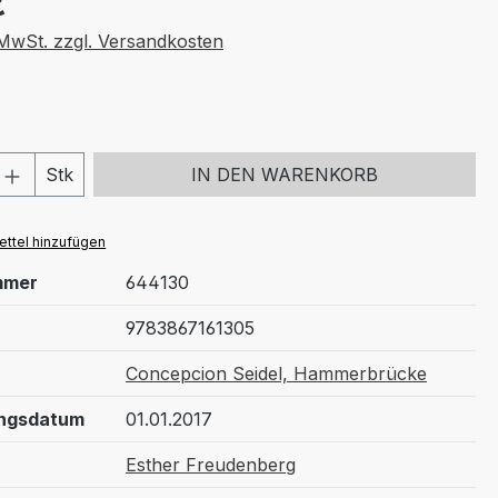
€
. MwSt. zzgl. Versandkosten
 Anzahl: Gib den gewünschten Wert ein 
Stk
IN DEN WARENKORB
ttel hinzufügen
mmer
644130
9783867161305
Concepcion Seidel, Hammerbrücke
ungsdatum
01.01.2017
Esther Freudenberg