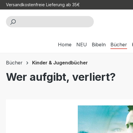
Versandkostenfreie Lieferung ab 35€
m Hauptinhalt springen
Zur Suche springen
Zur Hauptnavigation springen
Home
NEU
Bibeln
Bücher
Bücher
Kinder & Jugendbücher
Wer aufgibt, verliert?
Bildergalerie überspringen