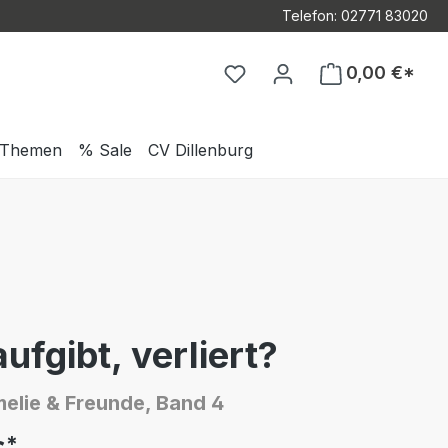
Telefon: 02771 83020
Du hast 0 Produkte auf d
0,00 €*
Themen
% Sale
CV Dillenburg
ufgibt, verliert?
elie & Freunde, Band 4
*