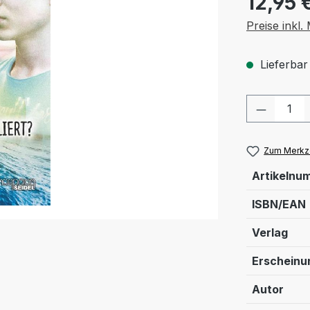
12,95 
Preise inkl
Lieferbar
Produkt
Zum Merkze
Artikelnu
ISBN/EAN
Verlag
Erschein
Autor