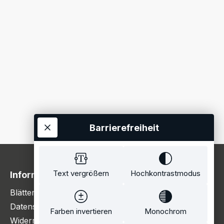
Barrierefreiheit
Text vergrößern
Hochkontrastmodus
Information
Blätterkatalog
Datenschutzerklärung
Farben invertieren
Monochrom
Widerrufsbelehrung