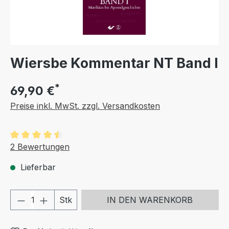
Wiersbe Kommentar NT Band I
*
69,90 €
Preise inkl. MwSt. zzgl. Versandkosten
Durchschnittliche Bewertung von 4.5 von 5 Sternen
2 Bewertungen
Lieferbar
Produkt Anzahl: Gib den gewünschten We
Stk
IN DEN WARENKORB