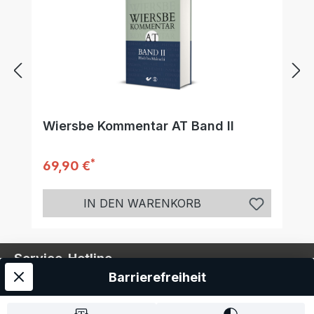
Wiersbe Kommentar AT Band II
*
Regulärer Preis:
69,90 €
IN DEN WARENKORB
Service-Hotline
Barrierefreiheit
Service