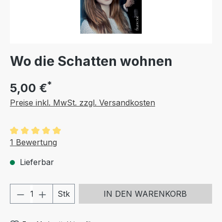
Wo die Schatten wohnen
*
5,00 €
Preise inkl. MwSt. zzgl. Versandkosten
Durchschnittliche Bewertung von 5 von 5 Sternen
1 Bewertung
Lieferbar
Produkt Anzahl: Gib den gewünschten We
Stk
IN DEN WARENKORB