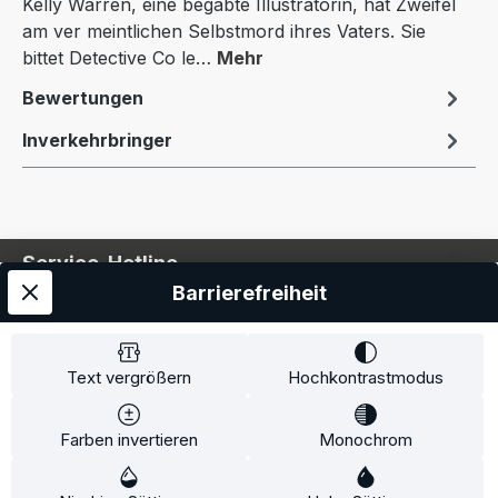
Kelly Warren, eine begabte Illustratorin, hat Zweifel
am ver meintlichen Selbstmord ihres Vaters. Sie
bittet Detective Co le…
Mehr
Bewertungen
Inverkehrbringer
Service-Hotline
Barrierefreiheit
Service
Information
Text vergrößern
Hochkontrastmodus
Farben invertieren
Monochrom
* Alle Preise inkl. gesetzl. Mehrwertsteuer zzgl.