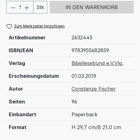
Produkt Anzahl: Gib den gewünschten We
Stk
IN DEN WARENKORB
Zum Merkzettel hinzufügen
Artikelnummer
2632445
ISBN/EAN
9783955682859
Verlag
Bibellesebund e.V.Vlg.
Erscheinungsdatum
01.03.2019
Autor
Constanze Fischer
Seiten
96
Einbandart
Paperback
Format
H 29,7 cm/B 21,0 cm