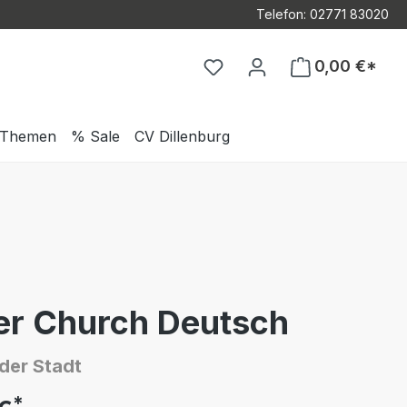
Telefon: 02771 83020
Du hast 0 Produkte auf d
0,00 €*
Themen
% Sale
CV Dillenburg
er Church Deutsch
 der Stadt
*