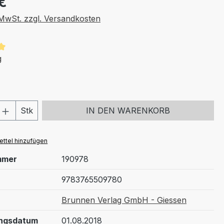
€
. MwSt. zzgl. Versandkosten
tliche Bewertung von 5 von 5 Sternen
g
 Anzahl: Gib den gewünschten Wert ein 
Stk
IN DEN WARENKORB
ttel hinzufügen
mmer
190978
9783765509780
Brunnen Verlag GmbH - Giessen
ungsdatum
01.08.2018