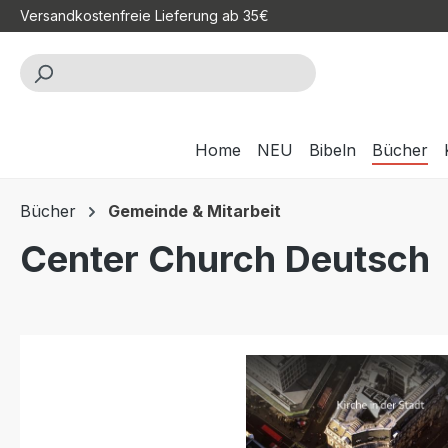
Versandkostenfreie Lieferung ab 35€
m Hauptinhalt springen
Zur Suche springen
Zur Hauptnavigation springen
Home
NEU
Bibeln
Bücher
Bücher
Gemeinde & Mitarbeit
Center Church Deutsch
Bildergalerie überspringen