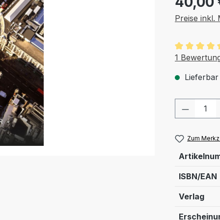
40,00 
Preise inkl
Durchschnit
1 Bewertun
Lieferbar
Produkt
Zum Merkze
Artikelnu
ISBN/EAN
Verlag
Erschein