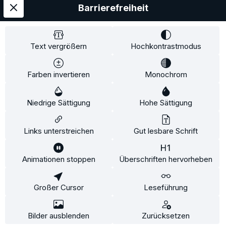
Barrierefreiheit
Service
Information
Text vergrößern
Hochkontrastmodus
Farben invertieren
Monochrom
* Alle Preise inkl. gesetzl. Mehrwertsteuer zzgl.
Niedrige Sättigung
Hohe Sättigung
Versandkosten
und ggf. Nachnahmegebühren, wenn
nicht anders angegeben.
Links unterstreichen
Gut lesbare Schrift
Animationen stoppen
Überschriften hervorheben
Diese Website verwendet Cookies, um eine bestmögliche
Erfahrung bieten zu können.
Mehr Informationen ...
Großer Cursor
Leseführung
Konfigurieren
Nur technisch notwendige
Alle Cookies akzeptieren
Bilder ausblenden
Zurücksetzen