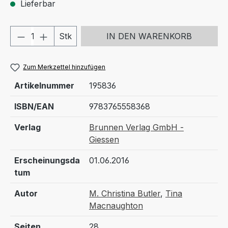
Lieferbar
Produkt Anzahl: Gib den gewünschten We
Stk
IN DEN WARENKORB
Zum Merkzettel hinzufügen
Artikelnummer
195836
ISBN/EAN
9783765558368
Verlag
Brunnen Verlag GmbH -
Giessen
Erscheinungsda
01.06.2016
tum
Autor
M. Christina Butler
,
Tina
Macnaughton
Seiten
28